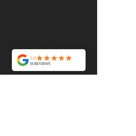
60 % algodón, 40 % poliéster
 • Peso de la tela: 7,2 oz/yd² 
(244 g/m²)
 • En forma cónica
 • Tiro más bajo en la parte 
delantera, tiro más largo en la 
parte trasera
 • Puños de canalé 1×1 con 
spandex para estiramiento y 
recuperación
 • Cintura elástica con cordón 
de ajuste externo
 • Bolsillos laterales y cordón 
ajustable en color de 
contraste (todos los colores 
de la carrocería incluyen 
detalles de contraste en gris 
carbón, excepto en negro 