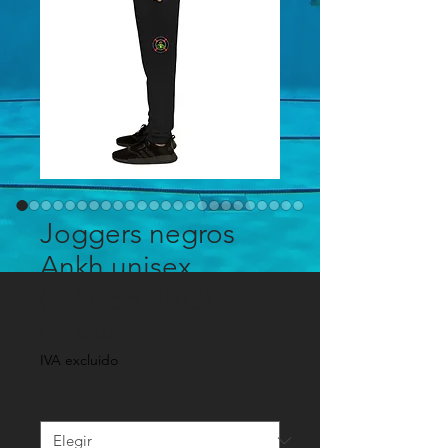
Joggers negros
Ankh unisex
(Edición RBG)
Precio
USD 40.00
IVA excluido
Color
*