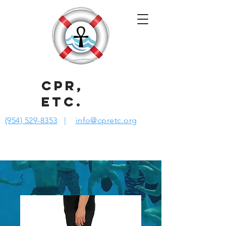
CPR,
ETC.
(954) 529-8353
|
info@cpretc.org