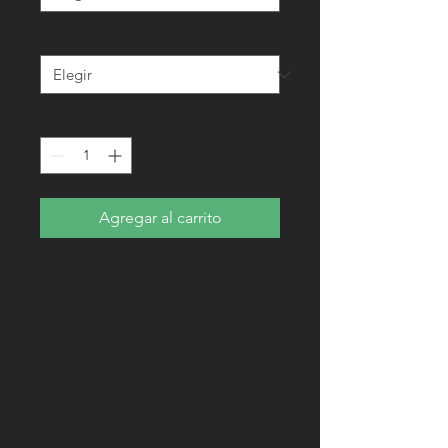
Tamaño
*
Cantidad
*
Agregar al carrito
Prepárate para esa carrera de 
10 km o tómalo con calma en 
tu patio trasero: estos 
joggers seguramente te 
harán sentir cómodo de 
cualquier manera.
 • Forro polar preencogido 