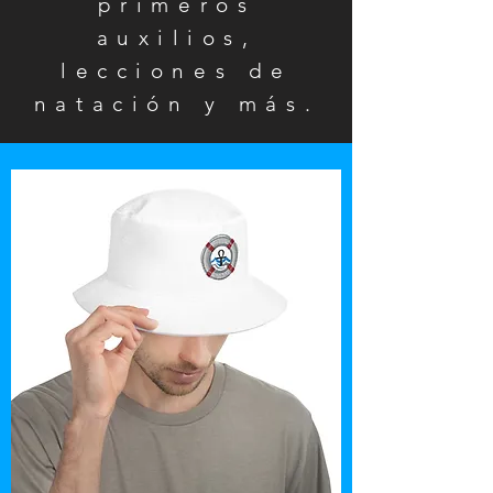
primeros
auxilios,
lecciones de
natación y más.