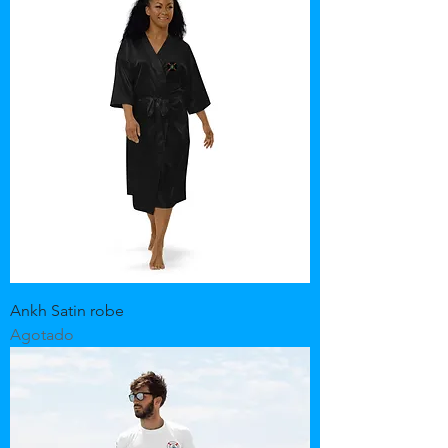
Ankh Satin robe
Agotado