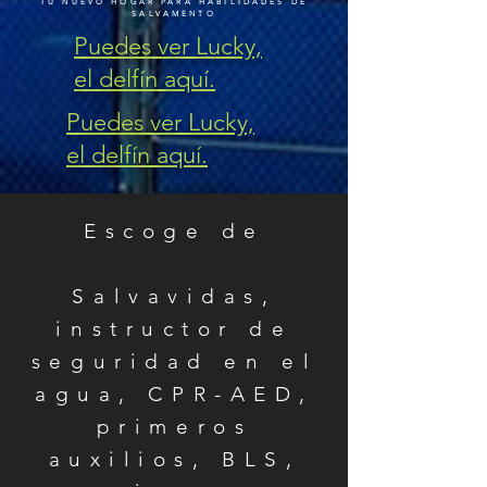
TU NUEVO HOGAR PARA HABILIDADES DE
SALVAMENTO
Puedes ver Lucky,
el delfín aquí.
Puedes ver Lucky,
el delfín aquí.
Escoge de
Salvavidas,
instructor de
seguridad en el
agua, CPR-AED,
primeros
auxilios, BLS,