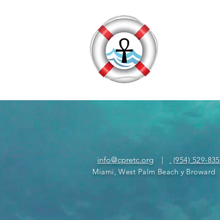
info@cpretc.org
|
(954) 529-83
Miami, West Palm Beach y Broward