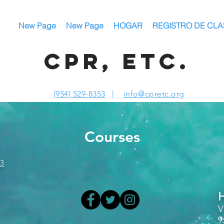
New Page
New Page
HOGAR
REGISTRO DE CLA
CPR, ETC.
(954) 529-8353
|
info@cpretc.org
Courses
53
H
V
9