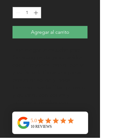
Cantidad
*
Agregar al carrito
Este elegante estuche para 
Samsung protege su teléfono 
contra rayones, polvo, aceite 
y suciedad. Tiene una parte 
posterior sólida y lados 
flexibles que facilitan ponerlo 
y quitarlo, con cortes y 
orificios alineados con 
precisión.
 • Material híbrido de 
poliuretano termoplástico 
(TPU) y policarbonato (PC) 