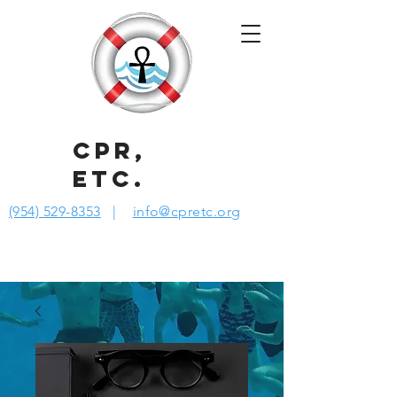
CPR,
ETC.
(954) 529-8353
|
info@cpretc.org