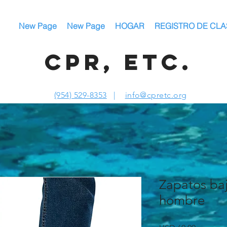
New Page
New Page
HOGAR
REGISTRO DE CLA
CPR, ETC.
(954) 529-8353
|
info@cpretc.org
Zapatos ba
hombre