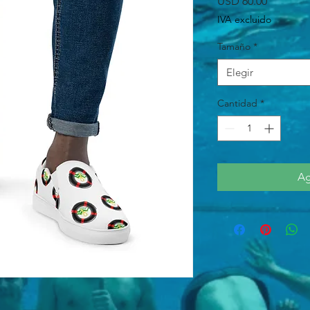
Precio
USD 60.00
IVA excluido
Tamaño
*
Elegir
Cantidad
*
Ag