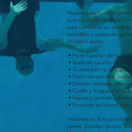
Hechos para brindar comodid
lona sin cordones para homb
para completar un atuendo. 
extraíbles y suelas de goma,
un mejor ajuste.
 • Parte superior de lona 1
 • Suela de caucho de etile
 • Tu marca en la caja, plan
 • Forro transpirable, planti
 • Detalles laterales elástico
 • Cuello y lengüeta acolc
 • Impreso, cortado y hec
 • Producto en blanco pro
 Importante: Este producto está disponible en los siguientes 
países: Estados Unidos, Can