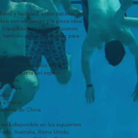
ad y facilidad, estos zapatos de 
re son elegantes y la pieza ideal 
Equipado con plantillas suaves 
 también es fácil de ajustar para 
00 % poliéster
no-acetato de vinilo (EVA)
tilla y lengüeta del zapato
lla suave
s
hados
ho a mano
cedente de China
adá, Australia, Reino Unido, 