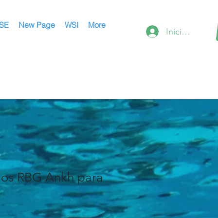
SE
New Page
WSI
More
Iniciar sesión
jos RBG Ankh para